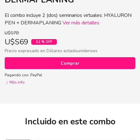
El combo incluye 2 (dos) seminarios virtuales: HYALURON
PEN + DERMAPLANING
Ver más detalles
U$S78
U$S69
12 % OFF
Precio expresado en Dólares estadounidenses
Comprar
Pagando con:
PayPal
Más info
Seminarios HYALURON PEN +
Comprar
DERMAPLANING
Incluido en este combo